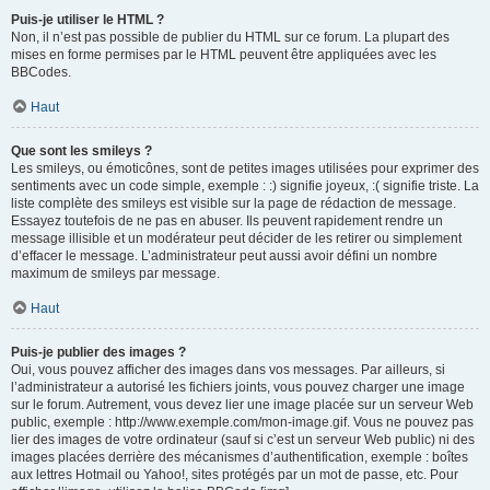
Puis-je utiliser le HTML ?
Non, il n’est pas possible de publier du HTML sur ce forum. La plupart des
mises en forme permises par le HTML peuvent être appliquées avec les
BBCodes.
Haut
Que sont les smileys ?
Les smileys, ou émoticônes, sont de petites images utilisées pour exprimer des
sentiments avec un code simple, exemple : :) signifie joyeux, :( signifie triste. La
liste complète des smileys est visible sur la page de rédaction de message.
Essayez toutefois de ne pas en abuser. Ils peuvent rapidement rendre un
message illisible et un modérateur peut décider de les retirer ou simplement
d’effacer le message. L’administrateur peut aussi avoir défini un nombre
maximum de smileys par message.
Haut
Puis-je publier des images ?
Oui, vous pouvez afficher des images dans vos messages. Par ailleurs, si
l’administrateur a autorisé les fichiers joints, vous pouvez charger une image
sur le forum. Autrement, vous devez lier une image placée sur un serveur Web
public, exemple : http://www.exemple.com/mon-image.gif. Vous ne pouvez pas
lier des images de votre ordinateur (sauf si c’est un serveur Web public) ni des
images placées derrière des mécanismes d’authentification, exemple : boîtes
aux lettres Hotmail ou Yahoo!, sites protégés par un mot de passe, etc. Pour