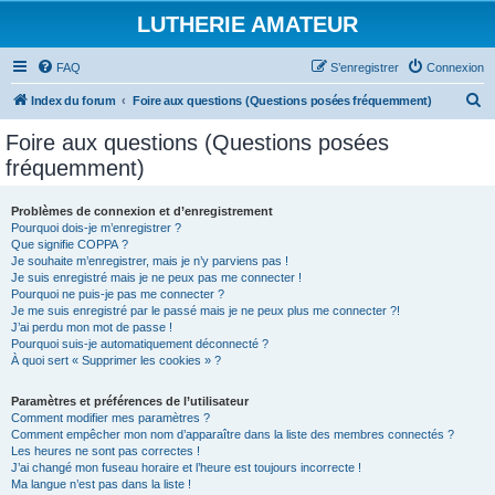
LUTHERIE AMATEUR
FAQ
S’enregistrer
Connexion
R
Index du forum
Foire aux questions (Questions posées fréquemment)
e
Foire aux questions (Questions posées
c
fréquemment)
h
e
Problèmes de connexion et d’enregistrement
Pourquoi dois-je m’enregistrer ?
r
Que signifie COPPA ?
c
Je souhaite m’enregistrer, mais je n’y parviens pas !
Je suis enregistré mais je ne peux pas me connecter !
h
Pourquoi ne puis-je pas me connecter ?
Je me suis enregistré par le passé mais je ne peux plus me connecter ?!
e
J’ai perdu mon mot de passe !
r
Pourquoi suis-je automatiquement déconnecté ?
À quoi sert « Supprimer les cookies » ?
Paramètres et préférences de l’utilisateur
Comment modifier mes paramètres ?
Comment empêcher mon nom d’apparaître dans la liste des membres connectés ?
Les heures ne sont pas correctes !
J’ai changé mon fuseau horaire et l’heure est toujours incorrecte !
Ma langue n’est pas dans la liste !