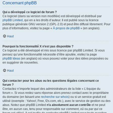
Concernant phpBB
Qui a développé ce logiciel de forum ?
Ce logiciel (dans sa version non modifiée) est développé et distribué par
phpBB Limited
, qui en a les droits d’auteur. Il est publié sous la licence
publique générale GNU version 2 (GPL-2.0) et peut être diffusé librement. Pour
plus d’informations, visitez la page «
À propos de phpBB
» (en anglais).
Haut
Pourquoi la fonctionnalité X n’est pas disponible ?
Ce logiciel a été développé et mis sous licence par phpBB Limited. Si vous
pensez qu’une fonctionnalité nécessite d’être ajoutée, visitez la page
phpBB Ideas
(en anglais) où vous pouvez voter pour des idées proposées ou
en suggérer de nouvelles.
Haut
Qui contacter pour les abus ou les questions légales concernant ce
forum ?
Contactez n’importe lequel des administrateurs de la liste « L’équipe du
forum ». Si vous restez sans réponse alors prenez contact avec le propriétaire
du domaine (en faisant une
recherche sur whois
) ou si un service gratuit est
utilisé (exemple : Yahoo!, Free, f2s.com, etc.), avec le service de gestion ou des
abus. Notez que phpBB Limited
n’a absolument aucun contrôle
et ne peut
être, en aucun cas, tenu pour responsable sur
comment
,
où
ou
par qui
ce