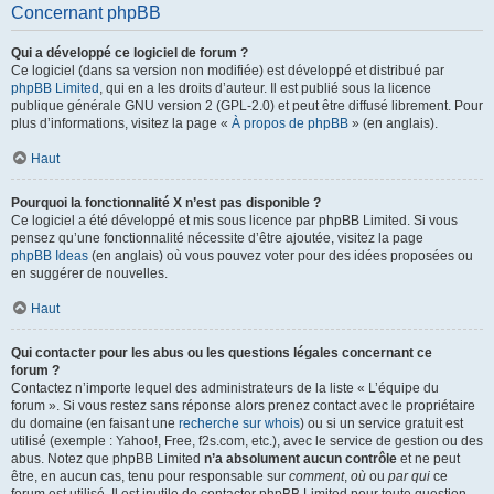
Concernant phpBB
Qui a développé ce logiciel de forum ?
Ce logiciel (dans sa version non modifiée) est développé et distribué par
phpBB Limited
, qui en a les droits d’auteur. Il est publié sous la licence
publique générale GNU version 2 (GPL-2.0) et peut être diffusé librement. Pour
plus d’informations, visitez la page «
À propos de phpBB
» (en anglais).
Haut
Pourquoi la fonctionnalité X n’est pas disponible ?
Ce logiciel a été développé et mis sous licence par phpBB Limited. Si vous
pensez qu’une fonctionnalité nécessite d’être ajoutée, visitez la page
phpBB Ideas
(en anglais) où vous pouvez voter pour des idées proposées ou
en suggérer de nouvelles.
Haut
Qui contacter pour les abus ou les questions légales concernant ce
forum ?
Contactez n’importe lequel des administrateurs de la liste « L’équipe du
forum ». Si vous restez sans réponse alors prenez contact avec le propriétaire
du domaine (en faisant une
recherche sur whois
) ou si un service gratuit est
utilisé (exemple : Yahoo!, Free, f2s.com, etc.), avec le service de gestion ou des
abus. Notez que phpBB Limited
n’a absolument aucun contrôle
et ne peut
être, en aucun cas, tenu pour responsable sur
comment
,
où
ou
par qui
ce