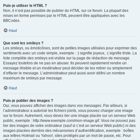
Puis-je utiliser le HTML ?
Non, il n’est pas possible de publier du HTML sur ce forum. La plupart des
mises en forme permises par le HTML peuvent être appliquées avec les
BBCodes.
Haut
Que sont les smileys ?
Les smileys, ou émoticônes, sont de petites images utilisées pour exprimer des
sentiments avec un code simple, exemple : :) signifie joyeux, :( signifie triste. La
liste complète des smileys est visible sur la page de rédaction de message.
Essayez toutefois de ne pas en abuser. Ils peuvent rapidement rendre un
message illisible et un modérateur peut décider de les retirer ou simplement
d’effacer le message. L’administrateur peut aussi avoir défini un nombre
maximum de smileys par message.
Haut
Puis-je publier des images ?
Oui, vous pouvez afficher des images dans vos messages. Par ailleurs, si
l’administrateur a autorisé les fichiers joints, vous pouvez charger une image
sur le forum. Autrement, vous devez lier une image placée sur un serveur Web
public, exemple : http://www.exemple.com/mon-image.gif. Vous ne pouvez pas
lier des images de votre ordinateur (sauf si c’est un serveur Web public) ni des
images placées derrière des mécanismes d’authentification, exemple : boîtes
aux lettres Hotmail ou Yahoo!, sites protégés par un mot de passe, etc. Pour