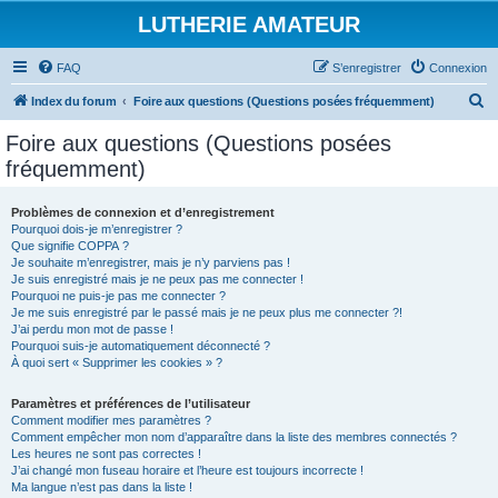
LUTHERIE AMATEUR
FAQ
S’enregistrer
Connexion
R
Index du forum
Foire aux questions (Questions posées fréquemment)
e
Foire aux questions (Questions posées
c
fréquemment)
h
e
Problèmes de connexion et d’enregistrement
Pourquoi dois-je m’enregistrer ?
r
Que signifie COPPA ?
c
Je souhaite m’enregistrer, mais je n’y parviens pas !
Je suis enregistré mais je ne peux pas me connecter !
h
Pourquoi ne puis-je pas me connecter ?
Je me suis enregistré par le passé mais je ne peux plus me connecter ?!
e
J’ai perdu mon mot de passe !
r
Pourquoi suis-je automatiquement déconnecté ?
À quoi sert « Supprimer les cookies » ?
Paramètres et préférences de l’utilisateur
Comment modifier mes paramètres ?
Comment empêcher mon nom d’apparaître dans la liste des membres connectés ?
Les heures ne sont pas correctes !
J’ai changé mon fuseau horaire et l’heure est toujours incorrecte !
Ma langue n’est pas dans la liste !