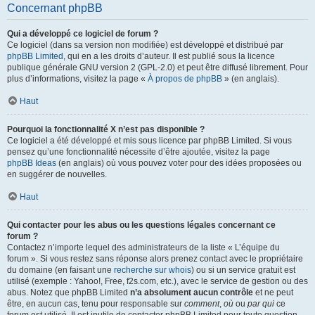
Concernant phpBB
Qui a développé ce logiciel de forum ?
Ce logiciel (dans sa version non modifiée) est développé et distribué par
phpBB Limited
, qui en a les droits d’auteur. Il est publié sous la licence
publique générale GNU version 2 (GPL-2.0) et peut être diffusé librement. Pour
plus d’informations, visitez la page «
À propos de phpBB
» (en anglais).
Haut
Pourquoi la fonctionnalité X n’est pas disponible ?
Ce logiciel a été développé et mis sous licence par phpBB Limited. Si vous
pensez qu’une fonctionnalité nécessite d’être ajoutée, visitez la page
phpBB Ideas
(en anglais) où vous pouvez voter pour des idées proposées ou
en suggérer de nouvelles.
Haut
Qui contacter pour les abus ou les questions légales concernant ce
forum ?
Contactez n’importe lequel des administrateurs de la liste « L’équipe du
forum ». Si vous restez sans réponse alors prenez contact avec le propriétaire
du domaine (en faisant une
recherche sur whois
) ou si un service gratuit est
utilisé (exemple : Yahoo!, Free, f2s.com, etc.), avec le service de gestion ou des
abus. Notez que phpBB Limited
n’a absolument aucun contrôle
et ne peut
être, en aucun cas, tenu pour responsable sur
comment
,
où
ou
par qui
ce