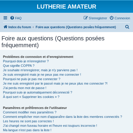
LUTHERIE AMATEUR
FAQ
S’enregistrer
Connexion
R
Index du forum
Foire aux questions (Questions posées fréquemment)
e
Foire aux questions (Questions posées
c
fréquemment)
h
e
Problèmes de connexion et d’enregistrement
Pourquoi dois-je m’enregistrer ?
r
Que signifie COPPA ?
c
Je souhaite m’enregistrer, mais je n’y parviens pas !
Je suis enregistré mais je ne peux pas me connecter !
h
Pourquoi ne puis-je pas me connecter ?
Je me suis enregistré par le passé mais je ne peux plus me connecter ?!
e
J’ai perdu mon mot de passe !
r
Pourquoi suis-je automatiquement déconnecté ?
À quoi sert « Supprimer les cookies » ?
Paramètres et préférences de l’utilisateur
Comment modifier mes paramètres ?
Comment empêcher mon nom d’apparaître dans la liste des membres connectés ?
Les heures ne sont pas correctes !
J’ai changé mon fuseau horaire et l’heure est toujours incorrecte !
Ma langue n’est pas dans la liste !