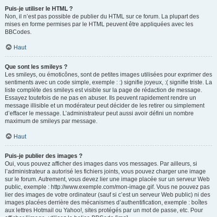
Puis-je utiliser le HTML ?
Non, il n’est pas possible de publier du HTML sur ce forum. La plupart des
mises en forme permises par le HTML peuvent être appliquées avec les
BBCodes.
Haut
Que sont les smileys ?
Les smileys, ou émoticônes, sont de petites images utilisées pour exprimer des
sentiments avec un code simple, exemple : :) signifie joyeux, :( signifie triste. La
liste complète des smileys est visible sur la page de rédaction de message.
Essayez toutefois de ne pas en abuser. Ils peuvent rapidement rendre un
message illisible et un modérateur peut décider de les retirer ou simplement
d’effacer le message. L’administrateur peut aussi avoir défini un nombre
maximum de smileys par message.
Haut
Puis-je publier des images ?
Oui, vous pouvez afficher des images dans vos messages. Par ailleurs, si
l’administrateur a autorisé les fichiers joints, vous pouvez charger une image
sur le forum. Autrement, vous devez lier une image placée sur un serveur Web
public, exemple : http://www.exemple.com/mon-image.gif. Vous ne pouvez pas
lier des images de votre ordinateur (sauf si c’est un serveur Web public) ni des
images placées derrière des mécanismes d’authentification, exemple : boîtes
aux lettres Hotmail ou Yahoo!, sites protégés par un mot de passe, etc. Pour