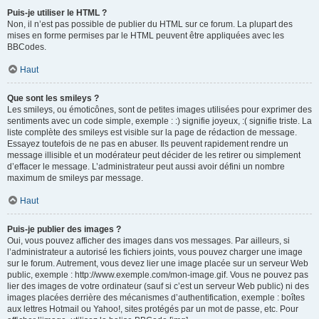
Puis-je utiliser le HTML ?
Non, il n’est pas possible de publier du HTML sur ce forum. La plupart des
mises en forme permises par le HTML peuvent être appliquées avec les
BBCodes.
Haut
Que sont les smileys ?
Les smileys, ou émoticônes, sont de petites images utilisées pour exprimer des
sentiments avec un code simple, exemple : :) signifie joyeux, :( signifie triste. La
liste complète des smileys est visible sur la page de rédaction de message.
Essayez toutefois de ne pas en abuser. Ils peuvent rapidement rendre un
message illisible et un modérateur peut décider de les retirer ou simplement
d’effacer le message. L’administrateur peut aussi avoir défini un nombre
maximum de smileys par message.
Haut
Puis-je publier des images ?
Oui, vous pouvez afficher des images dans vos messages. Par ailleurs, si
l’administrateur a autorisé les fichiers joints, vous pouvez charger une image
sur le forum. Autrement, vous devez lier une image placée sur un serveur Web
public, exemple : http://www.exemple.com/mon-image.gif. Vous ne pouvez pas
lier des images de votre ordinateur (sauf si c’est un serveur Web public) ni des
images placées derrière des mécanismes d’authentification, exemple : boîtes
aux lettres Hotmail ou Yahoo!, sites protégés par un mot de passe, etc. Pour