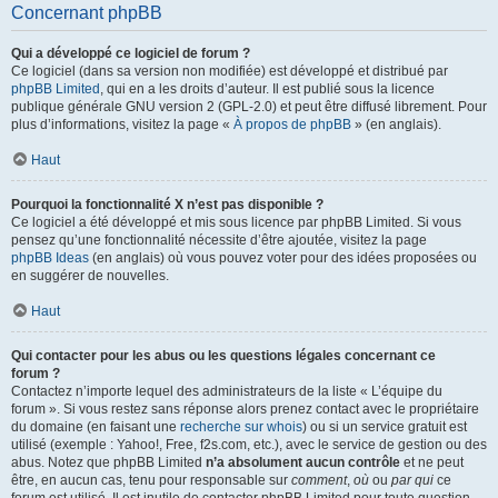
Concernant phpBB
Qui a développé ce logiciel de forum ?
Ce logiciel (dans sa version non modifiée) est développé et distribué par
phpBB Limited
, qui en a les droits d’auteur. Il est publié sous la licence
publique générale GNU version 2 (GPL-2.0) et peut être diffusé librement. Pour
plus d’informations, visitez la page «
À propos de phpBB
» (en anglais).
Haut
Pourquoi la fonctionnalité X n’est pas disponible ?
Ce logiciel a été développé et mis sous licence par phpBB Limited. Si vous
pensez qu’une fonctionnalité nécessite d’être ajoutée, visitez la page
phpBB Ideas
(en anglais) où vous pouvez voter pour des idées proposées ou
en suggérer de nouvelles.
Haut
Qui contacter pour les abus ou les questions légales concernant ce
forum ?
Contactez n’importe lequel des administrateurs de la liste « L’équipe du
forum ». Si vous restez sans réponse alors prenez contact avec le propriétaire
du domaine (en faisant une
recherche sur whois
) ou si un service gratuit est
utilisé (exemple : Yahoo!, Free, f2s.com, etc.), avec le service de gestion ou des
abus. Notez que phpBB Limited
n’a absolument aucun contrôle
et ne peut
être, en aucun cas, tenu pour responsable sur
comment
,
où
ou
par qui
ce