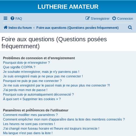
LUTHERIE AMATEUR
FAQ
S’enregistrer
Connexion
R
Index du forum
Foire aux questions (Questions posées fréquemment)
e
Foire aux questions (Questions posées
c
fréquemment)
h
e
Problèmes de connexion et d’enregistrement
Pourquoi dois-je m’enregistrer ?
r
Que signifie COPPA ?
c
Je souhaite m’enregistrer, mais je n’y parviens pas !
Je suis enregistré mais je ne peux pas me connecter !
h
Pourquoi ne puis-je pas me connecter ?
Je me suis enregistré par le passé mais je ne peux plus me connecter ?!
e
J’ai perdu mon mot de passe !
r
Pourquoi suis-je automatiquement déconnecté ?
À quoi sert « Supprimer les cookies » ?
Paramètres et préférences de l’utilisateur
Comment modifier mes paramètres ?
Comment empêcher mon nom d’apparaître dans la liste des membres connectés ?
Les heures ne sont pas correctes !
J’ai changé mon fuseau horaire et l’heure est toujours incorrecte !
Ma langue n’est pas dans la liste !