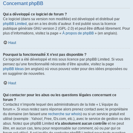
Concernant phpBB
Qui a développé ce logiciel de forum ?
Ce logiciel (dans sa version non modifiée) est développé et distribué par
phpBB Limited
, qui en a les droits d’auteur. Il est publié sous la licence
publique générale GNU version 2 (GPL-2.0) et peut être diffusé librement. Pour
plus d’informations, visitez la page «
À propos de phpBB
» (en anglais).
Haut
Pourquoi la fonctionnalité X n’est pas disponible ?
Ce logiciel a été développé et mis sous licence par phpBB Limited. Si vous
pensez qu’une fonctionnalité nécessite d’être ajoutée, visitez la page
phpBB Ideas
(en anglais) où vous pouvez voter pour des idées proposées ou
en suggérer de nouvelles.
Haut
Qui contacter pour les abus ou les questions légales concernant ce
forum ?
Contactez n’importe lequel des administrateurs de la liste « L’équipe du
forum ». Si vous restez sans réponse alors prenez contact avec le propriétaire
du domaine (en faisant une
recherche sur whois
) ou si un service gratuit est
utilisé (exemple : Yahoo!, Free, f2s.com, etc.), avec le service de gestion ou des
abus. Notez que phpBB Limited
n’a absolument aucun contrôle
et ne peut
être, en aucun cas, tenu pour responsable sur
comment
,
où
ou
par qui
ce