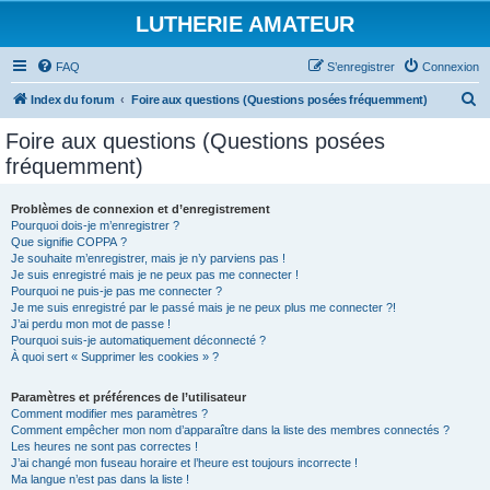
LUTHERIE AMATEUR
FAQ
S’enregistrer
Connexion
R
Index du forum
Foire aux questions (Questions posées fréquemment)
e
Foire aux questions (Questions posées
c
fréquemment)
h
e
Problèmes de connexion et d’enregistrement
Pourquoi dois-je m’enregistrer ?
r
Que signifie COPPA ?
c
Je souhaite m’enregistrer, mais je n’y parviens pas !
Je suis enregistré mais je ne peux pas me connecter !
h
Pourquoi ne puis-je pas me connecter ?
Je me suis enregistré par le passé mais je ne peux plus me connecter ?!
e
J’ai perdu mon mot de passe !
r
Pourquoi suis-je automatiquement déconnecté ?
À quoi sert « Supprimer les cookies » ?
Paramètres et préférences de l’utilisateur
Comment modifier mes paramètres ?
Comment empêcher mon nom d’apparaître dans la liste des membres connectés ?
Les heures ne sont pas correctes !
J’ai changé mon fuseau horaire et l’heure est toujours incorrecte !
Ma langue n’est pas dans la liste !