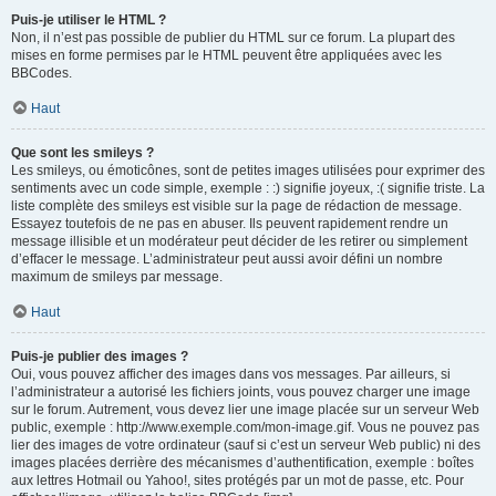
Puis-je utiliser le HTML ?
Non, il n’est pas possible de publier du HTML sur ce forum. La plupart des
mises en forme permises par le HTML peuvent être appliquées avec les
BBCodes.
Haut
Que sont les smileys ?
Les smileys, ou émoticônes, sont de petites images utilisées pour exprimer des
sentiments avec un code simple, exemple : :) signifie joyeux, :( signifie triste. La
liste complète des smileys est visible sur la page de rédaction de message.
Essayez toutefois de ne pas en abuser. Ils peuvent rapidement rendre un
message illisible et un modérateur peut décider de les retirer ou simplement
d’effacer le message. L’administrateur peut aussi avoir défini un nombre
maximum de smileys par message.
Haut
Puis-je publier des images ?
Oui, vous pouvez afficher des images dans vos messages. Par ailleurs, si
l’administrateur a autorisé les fichiers joints, vous pouvez charger une image
sur le forum. Autrement, vous devez lier une image placée sur un serveur Web
public, exemple : http://www.exemple.com/mon-image.gif. Vous ne pouvez pas
lier des images de votre ordinateur (sauf si c’est un serveur Web public) ni des
images placées derrière des mécanismes d’authentification, exemple : boîtes
aux lettres Hotmail ou Yahoo!, sites protégés par un mot de passe, etc. Pour