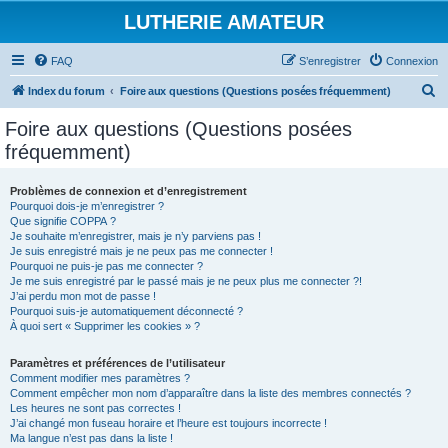
LUTHERIE AMATEUR
FAQ
S’enregistrer
Connexion
R
Index du forum
Foire aux questions (Questions posées fréquemment)
e
Foire aux questions (Questions posées
c
fréquemment)
h
e
Problèmes de connexion et d’enregistrement
Pourquoi dois-je m’enregistrer ?
r
Que signifie COPPA ?
c
Je souhaite m’enregistrer, mais je n’y parviens pas !
Je suis enregistré mais je ne peux pas me connecter !
h
Pourquoi ne puis-je pas me connecter ?
Je me suis enregistré par le passé mais je ne peux plus me connecter ?!
e
J’ai perdu mon mot de passe !
r
Pourquoi suis-je automatiquement déconnecté ?
À quoi sert « Supprimer les cookies » ?
Paramètres et préférences de l’utilisateur
Comment modifier mes paramètres ?
Comment empêcher mon nom d’apparaître dans la liste des membres connectés ?
Les heures ne sont pas correctes !
J’ai changé mon fuseau horaire et l’heure est toujours incorrecte !
Ma langue n’est pas dans la liste !