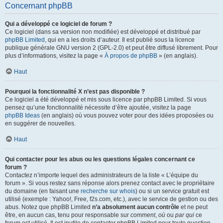
Concernant phpBB
Qui a développé ce logiciel de forum ?
Ce logiciel (dans sa version non modifiée) est développé et distribué par
phpBB Limited
, qui en a les droits d’auteur. Il est publié sous la licence
publique générale GNU version 2 (GPL-2.0) et peut être diffusé librement. Pour
plus d’informations, visitez la page «
À propos de phpBB
» (en anglais).
Haut
Pourquoi la fonctionnalité X n’est pas disponible ?
Ce logiciel a été développé et mis sous licence par phpBB Limited. Si vous
pensez qu’une fonctionnalité nécessite d’être ajoutée, visitez la page
phpBB Ideas
(en anglais) où vous pouvez voter pour des idées proposées ou
en suggérer de nouvelles.
Haut
Qui contacter pour les abus ou les questions légales concernant ce
forum ?
Contactez n’importe lequel des administrateurs de la liste « L’équipe du
forum ». Si vous restez sans réponse alors prenez contact avec le propriétaire
du domaine (en faisant une
recherche sur whois
) ou si un service gratuit est
utilisé (exemple : Yahoo!, Free, f2s.com, etc.), avec le service de gestion ou des
abus. Notez que phpBB Limited
n’a absolument aucun contrôle
et ne peut
être, en aucun cas, tenu pour responsable sur
comment
,
où
ou
par qui
ce