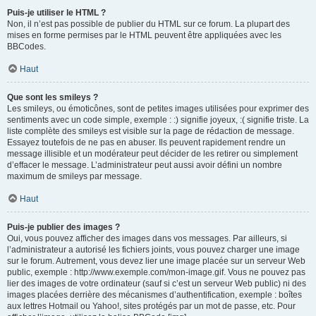
Puis-je utiliser le HTML ?
Non, il n’est pas possible de publier du HTML sur ce forum. La plupart des
mises en forme permises par le HTML peuvent être appliquées avec les
BBCodes.
Haut
Que sont les smileys ?
Les smileys, ou émoticônes, sont de petites images utilisées pour exprimer des
sentiments avec un code simple, exemple : :) signifie joyeux, :( signifie triste. La
liste complète des smileys est visible sur la page de rédaction de message.
Essayez toutefois de ne pas en abuser. Ils peuvent rapidement rendre un
message illisible et un modérateur peut décider de les retirer ou simplement
d’effacer le message. L’administrateur peut aussi avoir défini un nombre
maximum de smileys par message.
Haut
Puis-je publier des images ?
Oui, vous pouvez afficher des images dans vos messages. Par ailleurs, si
l’administrateur a autorisé les fichiers joints, vous pouvez charger une image
sur le forum. Autrement, vous devez lier une image placée sur un serveur Web
public, exemple : http://www.exemple.com/mon-image.gif. Vous ne pouvez pas
lier des images de votre ordinateur (sauf si c’est un serveur Web public) ni des
images placées derrière des mécanismes d’authentification, exemple : boîtes
aux lettres Hotmail ou Yahoo!, sites protégés par un mot de passe, etc. Pour