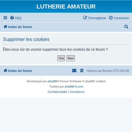
LUTHERIE AMATEUR
FAQ
S’enregistrer
Connexion
R
Index du forum
e
Supprimer les cookies
c
h
Êtes-vous sûr de vouloir supprimer tous les cookies de ce forum ?
e
r
c
Index du forum
Heures au format
UTC+01:00
h
Développé par
phpBB
® Forum Software © phpBB Limited
e
Traduit par
phpBB-fr.com
r
Confidentialité
|
Conditions