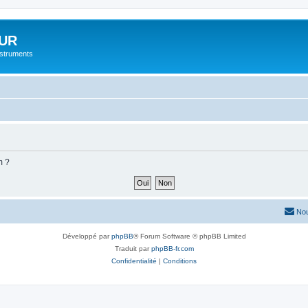
UR
instruments
m ?
Nou
Développé par
phpBB
® Forum Software © phpBB Limited
Traduit par
phpBB-fr.com
Confidentialité
|
Conditions