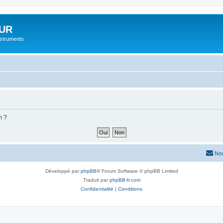
UR
instruments
m ?
Nou
Développé par
phpBB
® Forum Software © phpBB Limited
Traduit par
phpBB-fr.com
Confidentialité
|
Conditions