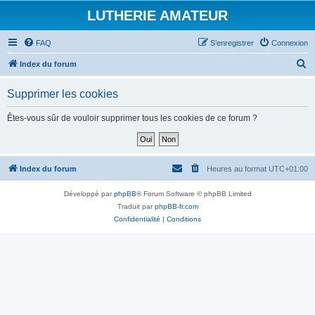
LUTHERIE AMATEUR
FAQ
S’enregistrer
Connexion
R
Index du forum
e
Supprimer les cookies
c
h
Êtes-vous sûr de vouloir supprimer tous les cookies de ce forum ?
e
r
c
Index du forum
Heures au format
UTC+01:00
h
Développé par
phpBB
® Forum Software © phpBB Limited
e
Traduit par
phpBB-fr.com
r
Confidentialité
|
Conditions