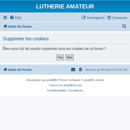
LUTHERIE AMATEUR
FAQ
S’enregistrer
Connexion
R
Index du forum
e
Supprimer les cookies
c
h
Êtes-vous sûr de vouloir supprimer tous les cookies de ce forum ?
e
r
c
Index du forum
Heures au format
UTC+01:00
h
Développé par
phpBB
® Forum Software © phpBB Limited
e
Traduit par
phpBB-fr.com
r
Confidentialité
|
Conditions