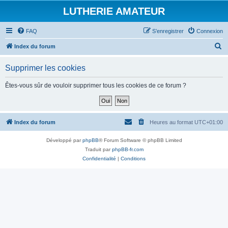
LUTHERIE AMATEUR
FAQ
S’enregistrer
Connexion
R
Index du forum
e
Supprimer les cookies
c
h
Êtes-vous sûr de vouloir supprimer tous les cookies de ce forum ?
e
r
c
Index du forum
Heures au format
UTC+01:00
h
Développé par
phpBB
® Forum Software © phpBB Limited
e
Traduit par
phpBB-fr.com
r
Confidentialité
|
Conditions