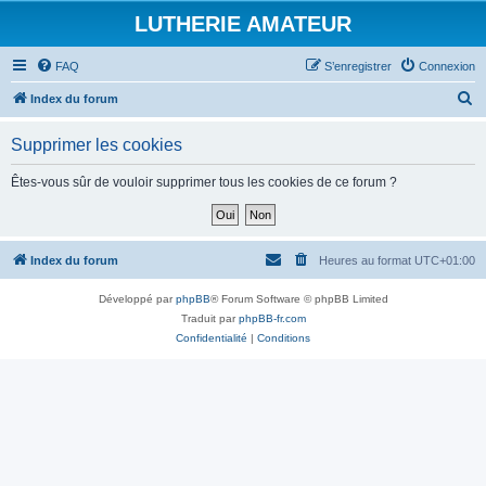
LUTHERIE AMATEUR
FAQ
S’enregistrer
Connexion
R
Index du forum
e
Supprimer les cookies
c
h
Êtes-vous sûr de vouloir supprimer tous les cookies de ce forum ?
e
r
c
Index du forum
Heures au format
UTC+01:00
h
Développé par
phpBB
® Forum Software © phpBB Limited
e
Traduit par
phpBB-fr.com
r
Confidentialité
|
Conditions