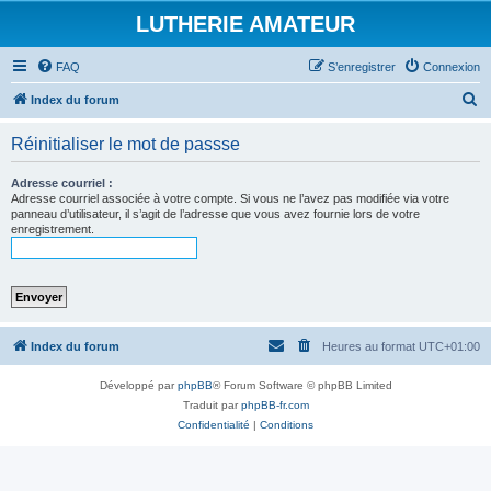
LUTHERIE AMATEUR
FAQ
S’enregistrer
Connexion
R
Index du forum
e
Réinitialiser le mot de passse
c
h
Adresse courriel :
Adresse courriel associée à votre compte. Si vous ne l’avez pas modifiée via votre
e
panneau d’utilisateur, il s’agit de l’adresse que vous avez fournie lors de votre
enregistrement.
r
c
h
e
r
Index du forum
Heures au format
UTC+01:00
Développé par
phpBB
® Forum Software © phpBB Limited
Traduit par
phpBB-fr.com
Confidentialité
|
Conditions