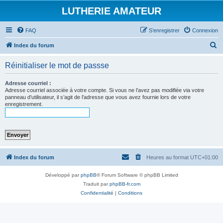
LUTHERIE AMATEUR
FAQ
S’enregistrer
Connexion
R
Index du forum
e
Réinitialiser le mot de passse
c
h
Adresse courriel :
Adresse courriel associée à votre compte. Si vous ne l’avez pas modifiée via votre
e
panneau d’utilisateur, il s’agit de l’adresse que vous avez fournie lors de votre
enregistrement.
r
c
h
e
r
Index du forum
Heures au format
UTC+01:00
Développé par
phpBB
® Forum Software © phpBB Limited
Traduit par
phpBB-fr.com
Confidentialité
|
Conditions