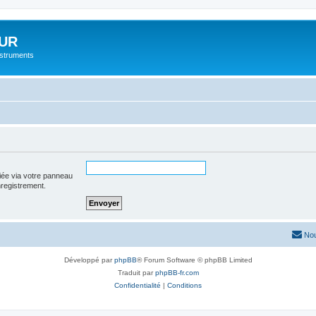
UR
instruments
iée via votre panneau
enregistrement.
Nou
Développé par
phpBB
® Forum Software © phpBB Limited
Traduit par
phpBB-fr.com
Confidentialité
|
Conditions