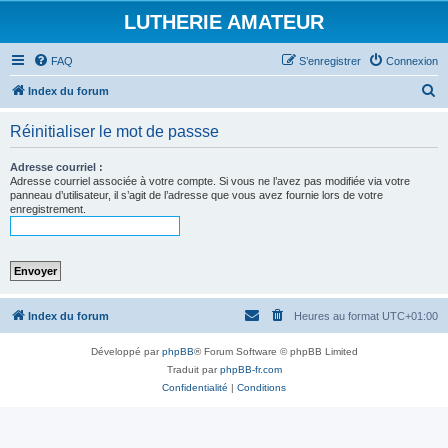
LUTHERIE AMATEUR
FAQ
S’enregistrer
Connexion
R
Index du forum
e
Réinitialiser le mot de passse
c
h
Adresse courriel :
Adresse courriel associée à votre compte. Si vous ne l’avez pas modifiée via votre
e
panneau d’utilisateur, il s’agit de l’adresse que vous avez fournie lors de votre
enregistrement.
r
c
h
e
r
Index du forum
Heures au format
UTC+01:00
Développé par
phpBB
® Forum Software © phpBB Limited
Traduit par
phpBB-fr.com
Confidentialité
|
Conditions