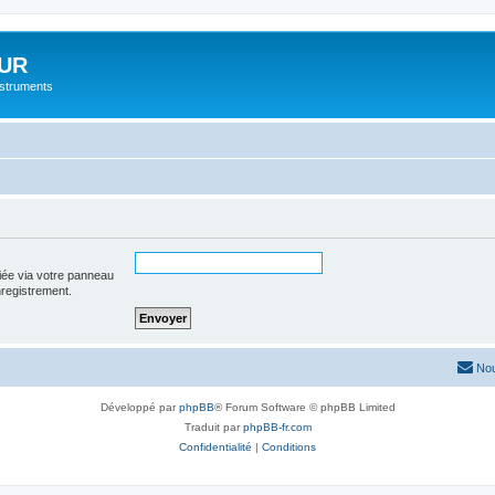
UR
instruments
iée via votre panneau
enregistrement.
Nou
Développé par
phpBB
® Forum Software © phpBB Limited
Traduit par
phpBB-fr.com
Confidentialité
|
Conditions