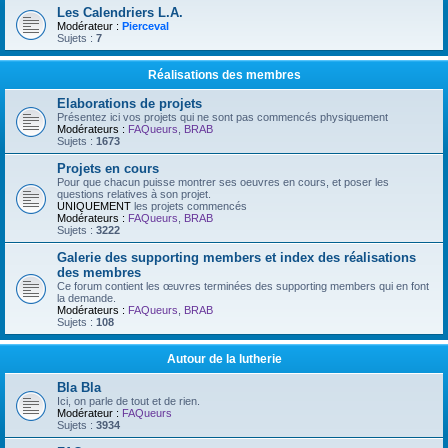
Les Calendriers L.A.
Modérateur :
Pierceval
Sujets :
7
Réalisations des membres
Elaborations de projets
Présentez ici vos projets qui ne sont pas commencés physiquement
Modérateurs :
FAQueurs
,
BRAB
Sujets :
1673
Projets en cours
Pour que chacun puisse montrer ses oeuvres en cours, et poser les
questions relatives à son projet.
UNIQUEMENT
les projets commencés
Modérateurs :
FAQueurs
,
BRAB
Sujets :
3222
Galerie des supporting members et index des réalisations
des membres
Ce forum contient les œuvres terminées des supporting members qui en font
la demande.
Modérateurs :
FAQueurs
,
BRAB
Sujets :
108
Autour de la lutherie
Bla Bla
Ici, on parle de tout et de rien.
Modérateur :
FAQueurs
Sujets :
3934