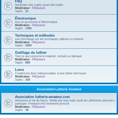
FAQ
Sommaire des sujets ayant été traités
Modérateur :
FAQueurs
Sujets :
21
Électronique
tout ce qui touche à l'électronique
Modérateur :
FAQueurs
Sujets :
1365
Techniques et méthodes
Lieu d'échange sur les techniques utilisées en lutherie
Modérateur :
FAQueurs
Sujets :
3350
Outillage du luthier
Tout ce qui concerne le matériel : Acheté ou fabriqué
Modérateur :
FAQueurs
Sujets :
895
Liens
Contient les liens indispensables à tout luthier internaute
Modérateur :
FAQueurs
Sujets :
329
Association Lutherie Amateur
Association lutherie-amateur.com
Annonces et vie de l'asso. Visible par tous mais seuls les adhérents peuvent y
participer. Freepost très fortement proscrit.
Modérateur :
FAQueurs
Sujets :
18