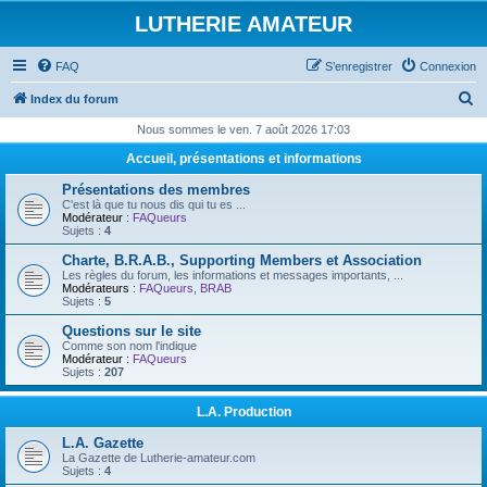
LUTHERIE AMATEUR
FAQ
S’enregistrer
Connexion
R
Index du forum
e
Nous sommes le ven. 7 août 2026 17:03
c
Accueil, présentations et informations
h
Présentations des membres
e
C'est là que tu nous dis qui tu es ...
Modérateur :
FAQueurs
r
Sujets :
4
c
Charte, B.R.A.B., Supporting Members et Association
Les règles du forum, les informations et messages importants, ...
h
Modérateurs :
FAQueurs
,
BRAB
Sujets :
5
e
Questions sur le site
r
Comme son nom l'indique
Modérateur :
FAQueurs
Sujets :
207
L.A. Production
L.A. Gazette
La Gazette de Lutherie-amateur.com
Sujets :
4