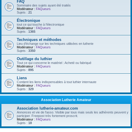
FAQ
Sommaire des sujets ayant été traités
Modérateur :
FAQueurs
Sujets :
21
Électronique
tout ce qui touche à l'électronique
Modérateur :
FAQueurs
Sujets :
1365
Techniques et méthodes
Lieu d'échange sur les techniques utilisées en lutherie
Modérateur :
FAQueurs
Sujets :
3350
Outillage du luthier
Tout ce qui concerne le matériel : Acheté ou fabriqué
Modérateur :
FAQueurs
Sujets :
895
Liens
Contient les liens indispensables à tout luthier internaute
Modérateur :
FAQueurs
Sujets :
329
Association Lutherie Amateur
Association lutherie-amateur.com
Annonces et vie de l'asso. Visible par tous mais seuls les adhérents peuvent y
participer. Freepost très fortement proscrit.
Modérateur :
FAQueurs
Sujets :
18