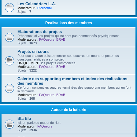
Les Calendriers L.A.
Modérateur :
Pierceval
Sujets :
7
Réalisations des membres
Elaborations de projets
Présentez ici vos projets qui ne sont pas commencés physiquement
Modérateurs :
FAQueurs
,
BRAB
Sujets :
1673
Projets en cours
Pour que chacun puisse montrer ses oeuvres en cours, et poser les
questions relatives à son projet.
UNIQUEMENT
les projets commencés
Modérateurs :
FAQueurs
,
BRAB
Sujets :
3222
Galerie des supporting members et index des réalisations
des membres
Ce forum contient les œuvres terminées des supporting members qui en font
la demande.
Modérateurs :
FAQueurs
,
BRAB
Sujets :
108
Autour de la lutherie
Bla Bla
Ici, on parle de tout et de rien.
Modérateur :
FAQueurs
Sujets :
3934