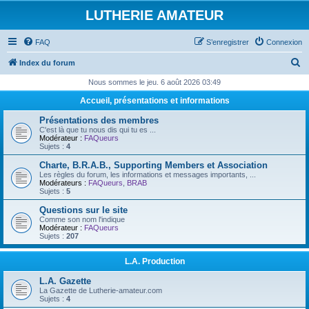
LUTHERIE AMATEUR
FAQ
S’enregistrer
Connexion
R
Index du forum
e
Nous sommes le jeu. 6 août 2026 03:49
c
Accueil, présentations et informations
h
Présentations des membres
e
C'est là que tu nous dis qui tu es ...
Modérateur :
FAQueurs
r
Sujets :
4
c
Charte, B.R.A.B., Supporting Members et Association
Les règles du forum, les informations et messages importants, ...
h
Modérateurs :
FAQueurs
,
BRAB
Sujets :
5
e
Questions sur le site
r
Comme son nom l'indique
Modérateur :
FAQueurs
Sujets :
207
L.A. Production
L.A. Gazette
La Gazette de Lutherie-amateur.com
Sujets :
4