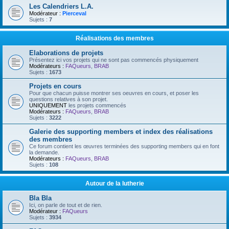
Les Calendriers L.A.
Modérateur :
Pierceval
Sujets :
7
Réalisations des membres
Elaborations de projets
Présentez ici vos projets qui ne sont pas commencés physiquement
Modérateurs :
FAQueurs
,
BRAB
Sujets :
1673
Projets en cours
Pour que chacun puisse montrer ses oeuvres en cours, et poser les
questions relatives à son projet.
UNIQUEMENT
les projets commencés
Modérateurs :
FAQueurs
,
BRAB
Sujets :
3222
Galerie des supporting members et index des réalisations
des membres
Ce forum contient les œuvres terminées des supporting members qui en font
la demande.
Modérateurs :
FAQueurs
,
BRAB
Sujets :
108
Autour de la lutherie
Bla Bla
Ici, on parle de tout et de rien.
Modérateur :
FAQueurs
Sujets :
3934