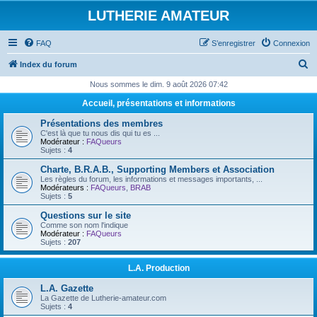
LUTHERIE AMATEUR
FAQ
S’enregistrer
Connexion
R
Index du forum
e
Nous sommes le dim. 9 août 2026 07:42
c
Accueil, présentations et informations
h
Présentations des membres
e
C'est là que tu nous dis qui tu es ...
Modérateur :
FAQueurs
r
Sujets :
4
c
Charte, B.R.A.B., Supporting Members et Association
Les règles du forum, les informations et messages importants, ...
h
Modérateurs :
FAQueurs
,
BRAB
Sujets :
5
e
Questions sur le site
r
Comme son nom l'indique
Modérateur :
FAQueurs
Sujets :
207
L.A. Production
L.A. Gazette
La Gazette de Lutherie-amateur.com
Sujets :
4