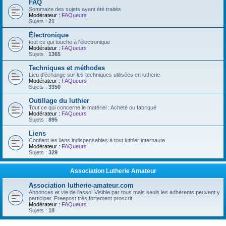
FAQ
Sommaire des sujets ayant été traités
Modérateur :
FAQueurs
Sujets :
21
Électronique
tout ce qui touche à l'électronique
Modérateur :
FAQueurs
Sujets :
1365
Techniques et méthodes
Lieu d'échange sur les techniques utilisées en lutherie
Modérateur :
FAQueurs
Sujets :
3350
Outillage du luthier
Tout ce qui concerne le matériel : Acheté ou fabriqué
Modérateur :
FAQueurs
Sujets :
895
Liens
Contient les liens indispensables à tout luthier internaute
Modérateur :
FAQueurs
Sujets :
329
Association Lutherie Amateur
Association lutherie-amateur.com
Annonces et vie de l'asso. Visible par tous mais seuls les adhérents peuvent y
participer. Freepost très fortement proscrit.
Modérateur :
FAQueurs
Sujets :
18