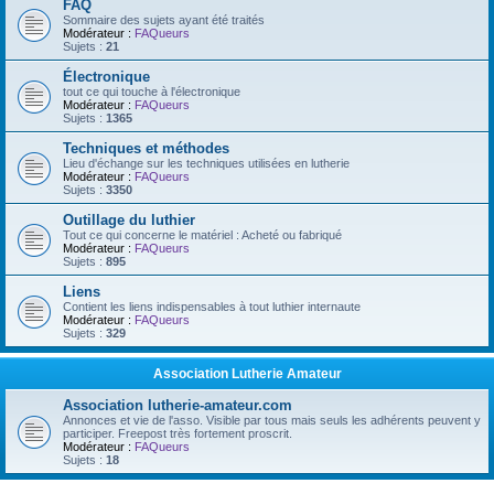
FAQ
Sommaire des sujets ayant été traités
Modérateur :
FAQueurs
Sujets :
21
Électronique
tout ce qui touche à l'électronique
Modérateur :
FAQueurs
Sujets :
1365
Techniques et méthodes
Lieu d'échange sur les techniques utilisées en lutherie
Modérateur :
FAQueurs
Sujets :
3350
Outillage du luthier
Tout ce qui concerne le matériel : Acheté ou fabriqué
Modérateur :
FAQueurs
Sujets :
895
Liens
Contient les liens indispensables à tout luthier internaute
Modérateur :
FAQueurs
Sujets :
329
Association Lutherie Amateur
Association lutherie-amateur.com
Annonces et vie de l'asso. Visible par tous mais seuls les adhérents peuvent y
participer. Freepost très fortement proscrit.
Modérateur :
FAQueurs
Sujets :
18