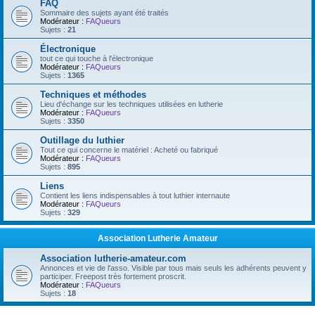
FAQ
Sommaire des sujets ayant été traités
Modérateur :
FAQueurs
Sujets :
21
Électronique
tout ce qui touche à l'électronique
Modérateur :
FAQueurs
Sujets :
1365
Techniques et méthodes
Lieu d'échange sur les techniques utilisées en lutherie
Modérateur :
FAQueurs
Sujets :
3350
Outillage du luthier
Tout ce qui concerne le matériel : Acheté ou fabriqué
Modérateur :
FAQueurs
Sujets :
895
Liens
Contient les liens indispensables à tout luthier internaute
Modérateur :
FAQueurs
Sujets :
329
Association Lutherie Amateur
Association lutherie-amateur.com
Annonces et vie de l'asso. Visible par tous mais seuls les adhérents peuvent y
participer. Freepost très fortement proscrit.
Modérateur :
FAQueurs
Sujets :
18