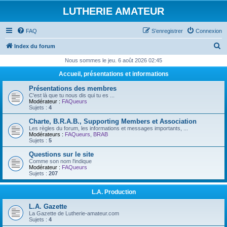
LUTHERIE AMATEUR
FAQ
S’enregistrer
Connexion
R
Index du forum
e
Nous sommes le jeu. 6 août 2026 02:45
c
Accueil, présentations et informations
h
Présentations des membres
e
C'est là que tu nous dis qui tu es ...
Modérateur :
FAQueurs
r
Sujets :
4
c
Charte, B.R.A.B., Supporting Members et Association
Les règles du forum, les informations et messages importants, ...
h
Modérateurs :
FAQueurs
,
BRAB
Sujets :
5
e
Questions sur le site
r
Comme son nom l'indique
Modérateur :
FAQueurs
Sujets :
207
L.A. Production
L.A. Gazette
La Gazette de Lutherie-amateur.com
Sujets :
4