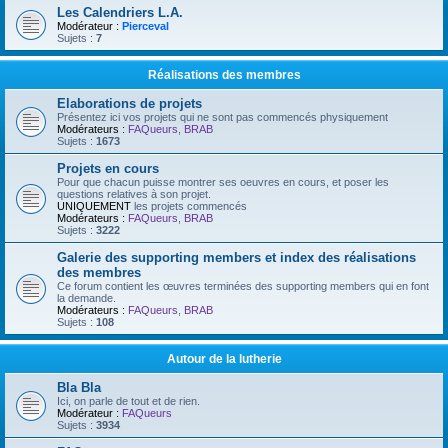
Les Calendriers L.A.
Modérateur :
Pierceval
Sujets :
7
Réalisations des membres
Elaborations de projets
Présentez ici vos projets qui ne sont pas commencés physiquement
Modérateurs :
FAQueurs
,
BRAB
Sujets :
1673
Projets en cours
Pour que chacun puisse montrer ses oeuvres en cours, et poser les
questions relatives à son projet.
UNIQUEMENT
les projets commencés
Modérateurs :
FAQueurs
,
BRAB
Sujets :
3222
Galerie des supporting members et index des réalisations
des membres
Ce forum contient les œuvres terminées des supporting members qui en font
la demande.
Modérateurs :
FAQueurs
,
BRAB
Sujets :
108
Autour de la lutherie
Bla Bla
Ici, on parle de tout et de rien.
Modérateur :
FAQueurs
Sujets :
3934