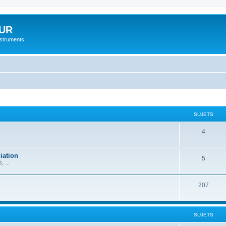
UR
instruments
SUJETS
4
iation
5
 ...
207
SUJETS