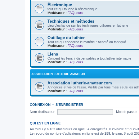
Électronique
tout ce qui touche à l'électronique
Modérateur :
FAQueurs
Techniques et méthodes
Lieu d'échange sur les techniques utilisées en lutherie
Modérateur :
FAQueurs
Outillage du luthier
Tout ce qui concerne le matériel : Acheté ou fabriqué
Modérateur :
FAQueurs
Liens
Contient les liens indispensables à tout luthier internaute
Modérateur :
FAQueurs
ASSOCIATION LUTHERIE AMATEUR
Association lutherie-amateur.com
Annonces et vie de l'asso. Visible par tous mais seuls les adh
Modérateur :
FAQueurs
CONNEXION
•
S’ENREGISTRER
Nom d’utilisateur :
Mot de passe :
QUI EST EN LIGNE
Au total il y a
103
utilisateurs en ligne : 4 enregistrés, 0 invisible et 99 in
Le record du nombre d’utilisateurs en ligne est de
289
, le sam. 8 août 20