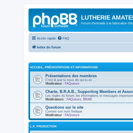
LUTHERIE AMATE
Forum d'entraide à la fabrication d'
Accès rapide
FAQ
Index du forum
ACCUEIL, PRÉSENTATIONS ET INFORMATIONS
Présentations des membres
C'est là que tu nous dis qui tu es ...
Modérateur :
FAQueurs
Charte, B.R.A.B., Supporting Members et Assoc
Les règles du forum, les informations et messages importants,
Modérateurs :
FAQueurs
,
BRAB
Questions sur le site
Comme son nom l'indique
Modérateur :
FAQueurs
L.A. PRODUCTION