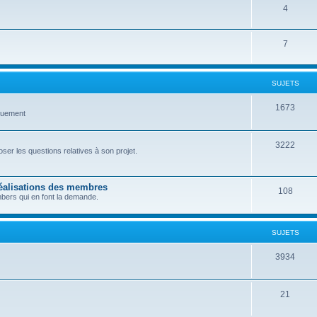
4
7
SUJETS
1673
quement
3222
er les questions relatives à son projet.
réalisations des membres
108
bers qui en font la demande.
SUJETS
3934
21