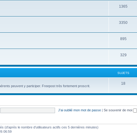
1365
3350
895
329
SUJETS
18
érents peuvent y participer. Freepost très fortement proscrit.
J’ai oublié mon mot de passe
|
Se souvenir de moi
vités (d’après le nombre d’utilisateurs actifs ces 5 dernières minutes)
26 06:59