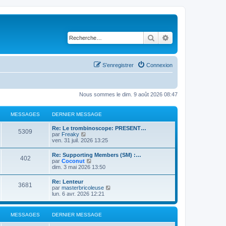
Rechercher
Recherche avancé
S’enregistrer
Connexion
Nous sommes le dim. 9 août 2026 08:47
MESSAGES
DERNIER MESSAGE
Re: Le trombinoscope: PRESENT…
5309
V
par
Freaky
o
ven. 31 juil. 2026 13:25
i
r
Re: Supporting Members (SM) :…
402
l
V
par
Coconut
e
o
dim. 3 mai 2026 13:50
d
i
e
r
Re: Lenteur
r
3681
l
V
par
masterbricoleuse
n
e
o
lun. 6 avr. 2026 12:21
i
d
i
e
e
r
r
r
l
m
MESSAGES
DERNIER MESSAGE
n
e
e
i
d
s