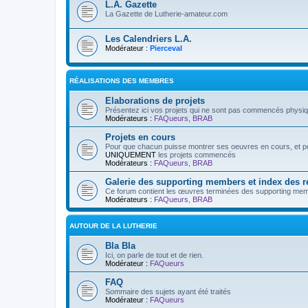
L.A. Gazette
La Gazette de Lutherie-amateur.com
Les Calendriers L.A.
Modérateur :
Pierceval
RÉALISATIONS DES MEMBRES
Elaborations de projets
Présentez ici vos projets qui ne sont pas commencés physi
Modérateurs :
FAQueurs
,
BRAB
Projets en cours
Pour que chacun puisse montrer ses oeuvres en cours, et pos
UNIQUEMENT
les projets commencés
Modérateurs :
FAQueurs
,
BRAB
Galerie des supporting members et index des 
Ce forum contient les œuvres terminées des supporting mem
Modérateurs :
FAQueurs
,
BRAB
AUTOUR DE LA LUTHERIE
Bla Bla
Ici, on parle de tout et de rien.
Modérateur :
FAQueurs
FAQ
Sommaire des sujets ayant été traités
Modérateur :
FAQueurs