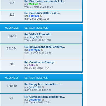
e
Re: Discussions autour de L.A…
e
s
115
r
V
par
Mickaël
r
a
m
o
ven. 31 mars 2023 19:24
n
g
e
i
i
e
s
r
Re: Calendrier 2018, il est l…
e
215
s
l
V
par
petitkyu
r
a
e
o
mar. 1 mai 2018 11:26
m
g
d
i
e
e
e
r
s
r
l
s
MESSAGES
DERNIER MESSAGE
n
e
a
i
d
g
Re: Vielle à Roue Alto
e
e
39656
e
V
par
Sergio53
r
r
o
ven. 7 août 2026 16:43
m
n
i
e
i
r
s
Re: octave mandoline: chirurg…
e
291644
l
s
V
par
banjo980
r
e
a
o
sam. 8 août 2026 02:55
m
d
g
i
e
e
e
r
s
r
l
s
Re: Création de Glooby
n
282
e
a
V
par
fidler
i
d
g
o
jeu. 25 juil. 2013 11:54
e
e
e
i
r
r
r
m
n
l
e
MESSAGES
DERNIER MESSAGE
i
e
s
e
d
s
r
Re: Happy burzdaitouillou ...…
e
a
128649
m
V
par
gema1831
r
g
e
o
mer. 5 août 2026 08:29
n
e
s
i
i
s
r
e
Re: Comment bien exploiter le…
a
47
l
r
V
par
Jojobilou
g
e
m
o
lun. 7 mars 2011 17:34
e
d
e
i