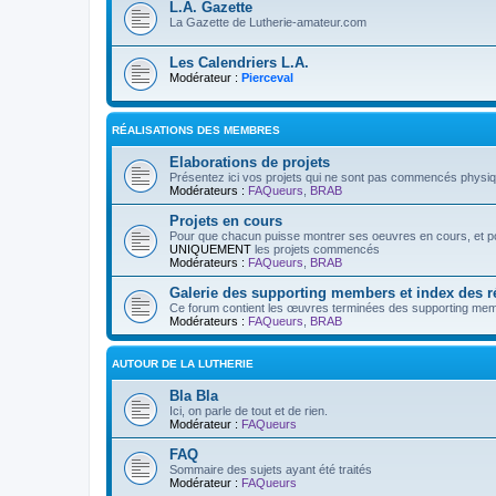
L.A. Gazette
La Gazette de Lutherie-amateur.com
Les Calendriers L.A.
Modérateur :
Pierceval
RÉALISATIONS DES MEMBRES
Elaborations de projets
Présentez ici vos projets qui ne sont pas commencés physi
Modérateurs :
FAQueurs
,
BRAB
Projets en cours
Pour que chacun puisse montrer ses oeuvres en cours, et pos
UNIQUEMENT
les projets commencés
Modérateurs :
FAQueurs
,
BRAB
Galerie des supporting members et index des 
Ce forum contient les œuvres terminées des supporting mem
Modérateurs :
FAQueurs
,
BRAB
AUTOUR DE LA LUTHERIE
Bla Bla
Ici, on parle de tout et de rien.
Modérateur :
FAQueurs
FAQ
Sommaire des sujets ayant été traités
Modérateur :
FAQueurs