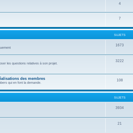
4
7
SUJETS
1673
quement
3222
er les questions relatives à son projet.
réalisations des membres
108
bers qui en font la demande.
SUJETS
3934
21