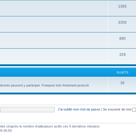
1365
3350
895
329
SUJETS
18
érents peuvent y participer. Freepost très fortement proscrit.
J’ai oublié mon mot de passe
|
Se souvenir de moi
nvités (d’après le nombre d’utilisateurs actifs ces 5 dernières minutes)
26 06:59