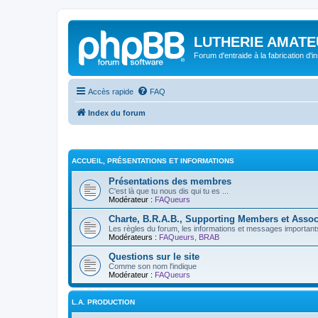
LUTHERIE AMATE
Forum d'entraide à la fabrication d'
Accès rapide
FAQ
Index du forum
ACCUEIL, PRÉSENTATIONS ET INFORMATIONS
Présentations des membres
C'est là que tu nous dis qui tu es ...
Modérateur :
FAQueurs
Charte, B.R.A.B., Supporting Members et Assoc
Les règles du forum, les informations et messages importants,
Modérateurs :
FAQueurs
,
BRAB
Questions sur le site
Comme son nom l'indique
Modérateur :
FAQueurs
L.A. PRODUCTION