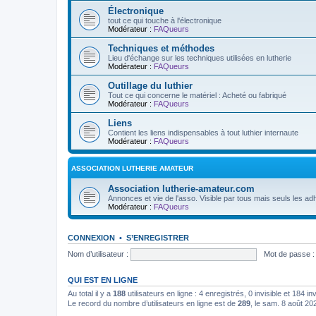
Électronique
tout ce qui touche à l'électronique
Modérateur :
FAQueurs
Techniques et méthodes
Lieu d'échange sur les techniques utilisées en lutherie
Modérateur :
FAQueurs
Outillage du luthier
Tout ce qui concerne le matériel : Acheté ou fabriqué
Modérateur :
FAQueurs
Liens
Contient les liens indispensables à tout luthier internaute
Modérateur :
FAQueurs
ASSOCIATION LUTHERIE AMATEUR
Association lutherie-amateur.com
Annonces et vie de l'asso. Visible par tous mais seuls les adh
Modérateur :
FAQueurs
CONNEXION
•
S’ENREGISTRER
Nom d’utilisateur :
Mot de passe :
QUI EST EN LIGNE
Au total il y a
188
utilisateurs en ligne : 4 enregistrés, 0 invisible et 184 i
Le record du nombre d’utilisateurs en ligne est de
289
, le sam. 8 août 20