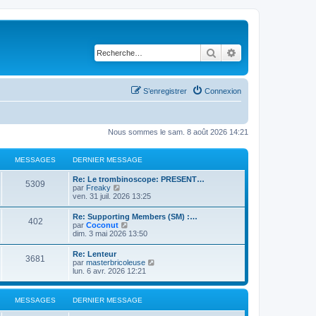
Rechercher
Recherche avancé
S’enregistrer
Connexion
Nous sommes le sam. 8 août 2026 14:21
MESSAGES
DERNIER MESSAGE
Re: Le trombinoscope: PRESENT…
5309
V
par
Freaky
o
ven. 31 juil. 2026 13:25
i
r
Re: Supporting Members (SM) :…
402
l
V
par
Coconut
e
o
dim. 3 mai 2026 13:50
d
i
e
r
Re: Lenteur
r
3681
l
V
par
masterbricoleuse
n
e
o
lun. 6 avr. 2026 12:21
i
d
i
e
e
r
r
r
l
m
MESSAGES
DERNIER MESSAGE
n
e
e
i
d
s