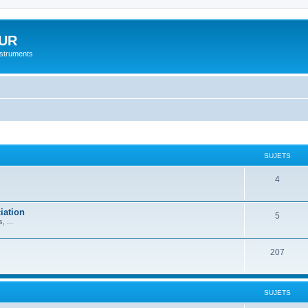
UR
instruments
SUJETS
4
iation
5
 ...
207
SUJETS