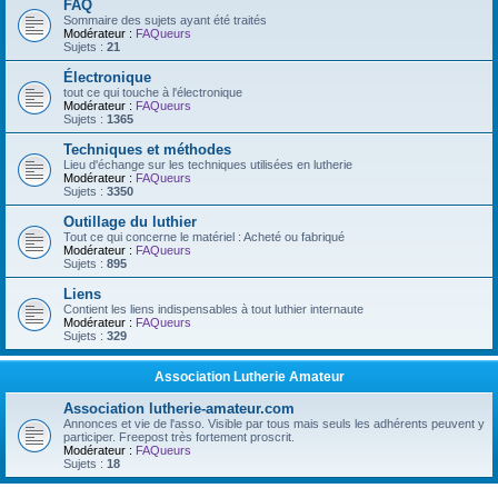
FAQ
Sommaire des sujets ayant été traités
Modérateur :
FAQueurs
Sujets :
21
Électronique
tout ce qui touche à l'électronique
Modérateur :
FAQueurs
Sujets :
1365
Techniques et méthodes
Lieu d'échange sur les techniques utilisées en lutherie
Modérateur :
FAQueurs
Sujets :
3350
Outillage du luthier
Tout ce qui concerne le matériel : Acheté ou fabriqué
Modérateur :
FAQueurs
Sujets :
895
Liens
Contient les liens indispensables à tout luthier internaute
Modérateur :
FAQueurs
Sujets :
329
Association Lutherie Amateur
Association lutherie-amateur.com
Annonces et vie de l'asso. Visible par tous mais seuls les adhérents peuvent y
participer. Freepost très fortement proscrit.
Modérateur :
FAQueurs
Sujets :
18