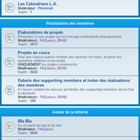
Les Calendriers L.A.
Modérateur :
Pierceval
Sujets :
7
Réalisations des membres
Elaborations de projets
Présentez ici vos projets qui ne sont pas commencés physiquement
Modérateurs :
FAQueurs
,
BRAB
Sujets :
1673
Projets en cours
Pour que chacun puisse montrer ses oeuvres en cours, et poser les
questions relatives à son projet.
UNIQUEMENT
les projets commencés
Modérateurs :
FAQueurs
,
BRAB
Sujets :
3222
Galerie des supporting members et index des réalisations
des membres
Ce forum contient les œuvres terminées des supporting members qui en font
la demande.
Modérateurs :
FAQueurs
,
BRAB
Sujets :
108
Autour de la lutherie
Bla Bla
Ici, on parle de tout et de rien.
Modérateur :
FAQueurs
Sujets :
3934