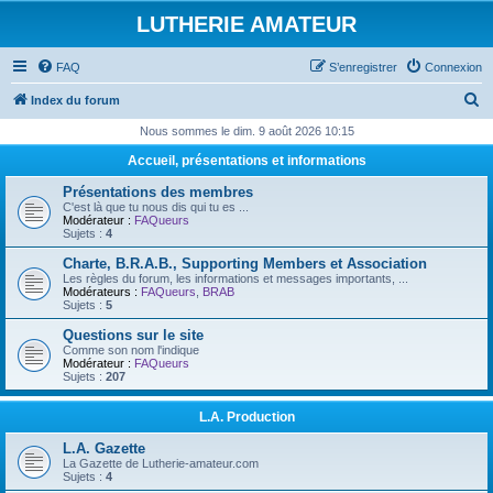
LUTHERIE AMATEUR
FAQ
S’enregistrer
Connexion
R
Index du forum
e
Nous sommes le dim. 9 août 2026 10:15
c
Accueil, présentations et informations
h
Présentations des membres
e
C'est là que tu nous dis qui tu es ...
Modérateur :
FAQueurs
r
Sujets :
4
c
Charte, B.R.A.B., Supporting Members et Association
Les règles du forum, les informations et messages importants, ...
h
Modérateurs :
FAQueurs
,
BRAB
Sujets :
5
e
Questions sur le site
r
Comme son nom l'indique
Modérateur :
FAQueurs
Sujets :
207
L.A. Production
L.A. Gazette
La Gazette de Lutherie-amateur.com
Sujets :
4