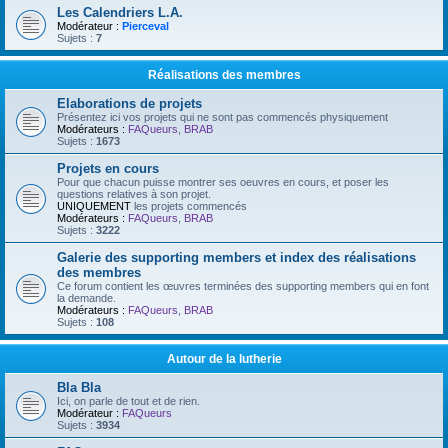
Les Calendriers L.A.
Modérateur :
Pierceval
Sujets :
7
Réalisations des membres
Elaborations de projets
Présentez ici vos projets qui ne sont pas commencés physiquement
Modérateurs :
FAQueurs
,
BRAB
Sujets :
1673
Projets en cours
Pour que chacun puisse montrer ses oeuvres en cours, et poser les
questions relatives à son projet.
UNIQUEMENT
les projets commencés
Modérateurs :
FAQueurs
,
BRAB
Sujets :
3222
Galerie des supporting members et index des réalisations
des membres
Ce forum contient les œuvres terminées des supporting members qui en font
la demande.
Modérateurs :
FAQueurs
,
BRAB
Sujets :
108
Autour de la lutherie
Bla Bla
Ici, on parle de tout et de rien.
Modérateur :
FAQueurs
Sujets :
3934