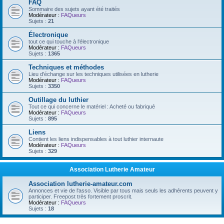
FAQ
Sommaire des sujets ayant été traités
Modérateur :
FAQueurs
Sujets :
21
Électronique
tout ce qui touche à l'électronique
Modérateur :
FAQueurs
Sujets :
1365
Techniques et méthodes
Lieu d'échange sur les techniques utilisées en lutherie
Modérateur :
FAQueurs
Sujets :
3350
Outillage du luthier
Tout ce qui concerne le matériel : Acheté ou fabriqué
Modérateur :
FAQueurs
Sujets :
895
Liens
Contient les liens indispensables à tout luthier internaute
Modérateur :
FAQueurs
Sujets :
329
Association Lutherie Amateur
Association lutherie-amateur.com
Annonces et vie de l'asso. Visible par tous mais seuls les adhérents peuvent y
participer. Freepost très fortement proscrit.
Modérateur :
FAQueurs
Sujets :
18