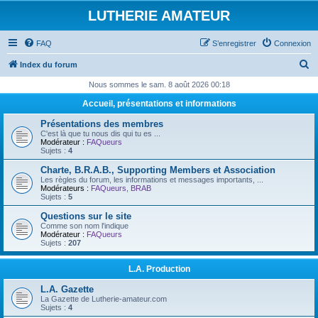
LUTHERIE AMATEUR
FAQ
S’enregistrer
Connexion
R
Index du forum
e
Nous sommes le sam. 8 août 2026 00:18
c
Accueil, présentations et informations
h
Présentations des membres
e
C'est là que tu nous dis qui tu es ...
Modérateur :
FAQueurs
r
Sujets :
4
c
Charte, B.R.A.B., Supporting Members et Association
Les règles du forum, les informations et messages importants, ...
h
Modérateurs :
FAQueurs
,
BRAB
Sujets :
5
e
Questions sur le site
r
Comme son nom l'indique
Modérateur :
FAQueurs
Sujets :
207
L.A. Production
L.A. Gazette
La Gazette de Lutherie-amateur.com
Sujets :
4