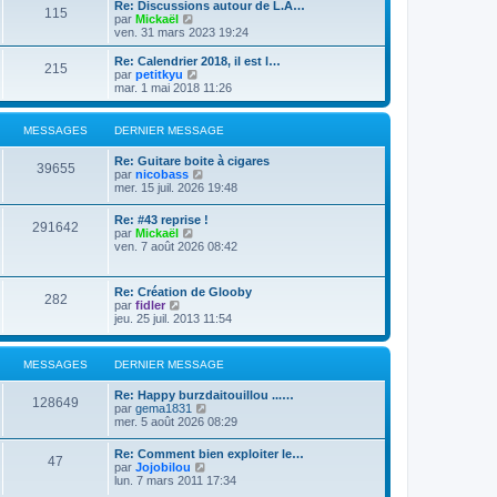
e
Re: Discussions autour de L.A…
e
s
115
r
V
par
Mickaël
r
a
m
o
ven. 31 mars 2023 19:24
n
g
e
i
i
e
s
r
Re: Calendrier 2018, il est l…
e
215
s
l
V
par
petitkyu
r
a
e
o
mar. 1 mai 2018 11:26
m
g
d
i
e
e
e
r
s
r
l
s
MESSAGES
DERNIER MESSAGE
n
e
a
i
d
g
Re: Guitare boite à cigares
e
e
39655
e
V
par
nicobass
r
r
o
mer. 15 juil. 2026 19:48
m
n
i
e
i
r
s
Re: #43 reprise !
e
291642
l
s
V
par
Mickaël
r
e
a
o
ven. 7 août 2026 08:42
m
d
g
i
e
e
e
r
s
r
l
s
Re: Création de Glooby
n
282
e
a
V
par
fidler
i
d
g
o
jeu. 25 juil. 2013 11:54
e
e
e
i
r
r
r
m
n
l
e
MESSAGES
DERNIER MESSAGE
i
e
s
e
d
s
r
Re: Happy burzdaitouillou ...…
e
a
128649
m
V
par
gema1831
r
g
e
o
mer. 5 août 2026 08:29
n
e
s
i
i
s
r
e
Re: Comment bien exploiter le…
a
47
l
r
V
par
Jojobilou
g
e
m
o
lun. 7 mars 2011 17:34
e
d
e
i