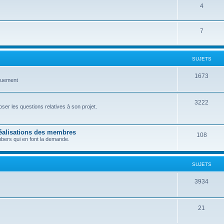
4
7
SUJETS
1673
quement
3222
er les questions relatives à son projet.
réalisations des membres
108
bers qui en font la demande.
SUJETS
3934
21