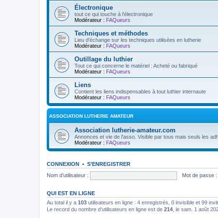
Électronique
tout ce qui touche à l'électronique
Modérateur :
FAQueurs
Techniques et méthodes
Lieu d'échange sur les techniques utilisées en lutherie
Modérateur :
FAQueurs
Outillage du luthier
Tout ce qui concerne le matériel : Acheté ou fabriqué
Modérateur :
FAQueurs
Liens
Contient les liens indispensables à tout luthier internaute
Modérateur :
FAQueurs
ASSOCIATION LUTHERIE AMATEUR
Association lutherie-amateur.com
Annonces et vie de l'asso. Visible par tous mais seuls les adh
Modérateur :
FAQueurs
CONNEXION
•
S’ENREGISTRER
Nom d’utilisateur :
Mot de passe :
QUI EST EN LIGNE
Au total il y a
103
utilisateurs en ligne : 4 enregistrés, 0 invisible et 99 in
Le record du nombre d’utilisateurs en ligne est de
214
, le sam. 1 août 20