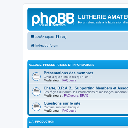
LUTHERIE AMATE
Forum d'entraide à la fabrication d'
Accès rapide
FAQ
Index du forum
ACCUEIL, PRÉSENTATIONS ET INFORMATIONS
Présentations des membres
C'est là que tu nous dis qui tu es ...
Modérateur :
FAQueurs
Charte, B.R.A.B., Supporting Members et Assoc
Les règles du forum, les informations et messages importants,
Modérateurs :
FAQueurs
,
BRAB
Questions sur le site
Comme son nom l'indique
Modérateur :
FAQueurs
L.A. PRODUCTION