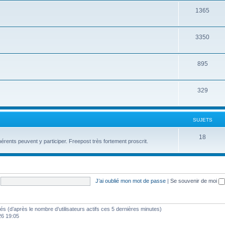
1365
3350
895
329
SUJETS
18
érents peuvent y participer. Freepost très fortement proscrit.
J’ai oublié mon mot de passe
|
Se souvenir de moi
vités (d’après le nombre d’utilisateurs actifs ces 5 dernières minutes)
26 19:05