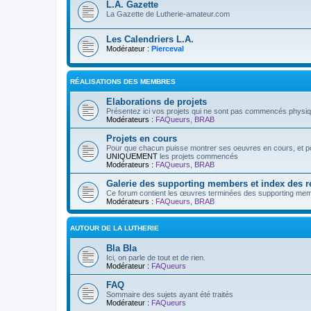
L.A. Gazette
La Gazette de Lutherie-amateur.com
Les Calendriers L.A.
Modérateur :
Pierceval
RÉALISATIONS DES MEMBRES
Elaborations de projets
Présentez ici vos projets qui ne sont pas commencés physi
Modérateurs :
FAQueurs
,
BRAB
Projets en cours
Pour que chacun puisse montrer ses oeuvres en cours, et pos
UNIQUEMENT
les projets commencés
Modérateurs :
FAQueurs
,
BRAB
Galerie des supporting members et index des 
Ce forum contient les œuvres terminées des supporting mem
Modérateurs :
FAQueurs
,
BRAB
AUTOUR DE LA LUTHERIE
Bla Bla
Ici, on parle de tout et de rien.
Modérateur :
FAQueurs
FAQ
Sommaire des sujets ayant été traités
Modérateur :
FAQueurs