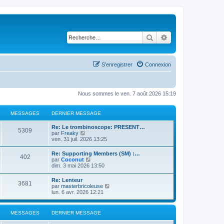
Rechercher
Recherche avancé
S’enregistrer
Connexion
Nous sommes le ven. 7 août 2026 15:19
MESSAGES
DERNIER MESSAGE
Re: Le trombinoscope: PRESENT…
5309
V
par
Freaky
o
ven. 31 juil. 2026 13:25
i
r
Re: Supporting Members (SM) :…
402
l
V
par
Coconut
e
o
dim. 3 mai 2026 13:50
d
i
e
r
Re: Lenteur
r
3681
l
V
par
masterbricoleuse
n
e
o
lun. 6 avr. 2026 12:21
i
d
i
e
e
r
r
r
l
m
MESSAGES
DERNIER MESSAGE
n
e
e
i
d
s