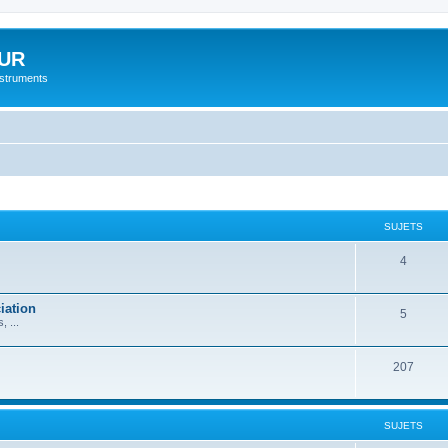
UR
instruments
SUJETS
4
iation
5
 ...
207
SUJETS