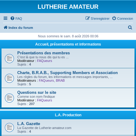
LUTHERIE AMATEUR
FAQ
S’enregistrer
Connexion
R
Index du forum
e
Nous sommes le sam. 8 août 2026 00:06
c
Accueil, présentations et informations
h
Présentations des membres
e
C'est là que tu nous dis qui tu es ...
Modérateur :
FAQueurs
r
Sujets :
4
c
Charte, B.R.A.B., Supporting Members et Association
Les règles du forum, les informations et messages importants, ...
h
Modérateurs :
FAQueurs
,
BRAB
Sujets :
5
e
Questions sur le site
r
Comme son nom l'indique
Modérateur :
FAQueurs
Sujets :
207
L.A. Production
L.A. Gazette
La Gazette de Lutherie-amateur.com
Sujets :
4