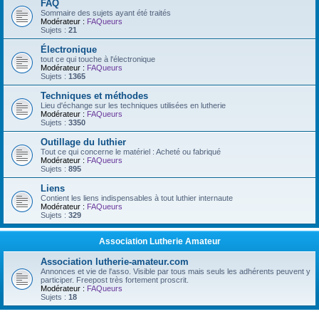
FAQ
Sommaire des sujets ayant été traités
Modérateur :
FAQueurs
Sujets :
21
Électronique
tout ce qui touche à l'électronique
Modérateur :
FAQueurs
Sujets :
1365
Techniques et méthodes
Lieu d'échange sur les techniques utilisées en lutherie
Modérateur :
FAQueurs
Sujets :
3350
Outillage du luthier
Tout ce qui concerne le matériel : Acheté ou fabriqué
Modérateur :
FAQueurs
Sujets :
895
Liens
Contient les liens indispensables à tout luthier internaute
Modérateur :
FAQueurs
Sujets :
329
Association Lutherie Amateur
Association lutherie-amateur.com
Annonces et vie de l'asso. Visible par tous mais seuls les adhérents peuvent y
participer. Freepost très fortement proscrit.
Modérateur :
FAQueurs
Sujets :
18