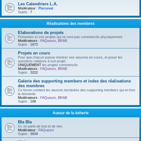
Les Calendriers L.A.
Modérateur :
Pierceval
Sujets :
7
Réalisations des membres
Elaborations de projets
Présentez ici vos projets qui ne sont pas commencés physiquement
Modérateurs :
FAQueurs
,
BRAB
Sujets :
1673
Projets en cours
Pour que chacun puisse montrer ses oeuvres en cours, et poser les
questions relatives à son projet.
UNIQUEMENT
les projets commencés
Modérateurs :
FAQueurs
,
BRAB
Sujets :
3222
Galerie des supporting members et index des réalisations
des membres
Ce forum contient les œuvres terminées des supporting members qui en font
la demande.
Modérateurs :
FAQueurs
,
BRAB
Sujets :
108
Autour de la lutherie
Bla Bla
Ici, on parle de tout et de rien.
Modérateur :
FAQueurs
Sujets :
3934