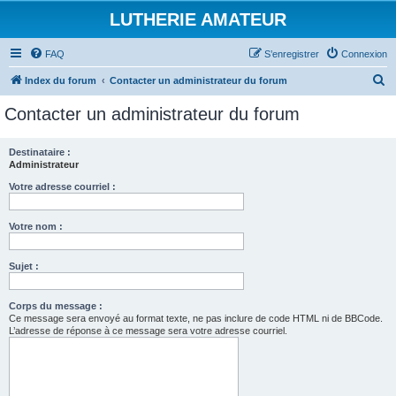
LUTHERIE AMATEUR
FAQ
S’enregistrer
Connexion
R
Index du forum
Contacter un administrateur du forum
e
Contacter un administrateur du forum
c
h
Destinataire :
Administrateur
e
r
Votre adresse courriel :
c
Votre nom :
h
e
Sujet :
r
Corps du message :
Ce message sera envoyé au format texte, ne pas inclure de code HTML ni de BBCode.
L’adresse de réponse à ce message sera votre adresse courriel.