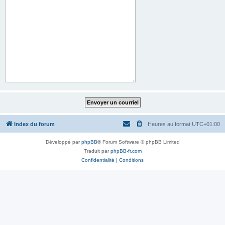
Index du forum
Heures au format
UTC+01:00
Développé par
phpBB
® Forum Software © phpBB Limited
Traduit par
phpBB-fr.com
Confidentialité
|
Conditions