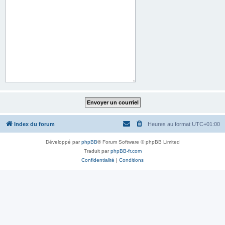
Index du forum
Heures au format
UTC+01:00
Développé par
phpBB
® Forum Software © phpBB Limited
Traduit par
phpBB-fr.com
Confidentialité
|
Conditions