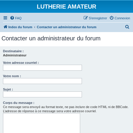
LUTHERIE AMATEUR
FAQ
S’enregistrer
Connexion
R
Index du forum
Contacter un administrateur du forum
e
Contacter un administrateur du forum
c
h
Destinataire :
Administrateur
e
r
Votre adresse courriel :
c
Votre nom :
h
e
Sujet :
r
Corps du message :
Ce message sera envoyé au format texte, ne pas inclure de code HTML ni de BBCode.
L’adresse de réponse à ce message sera votre adresse courriel.