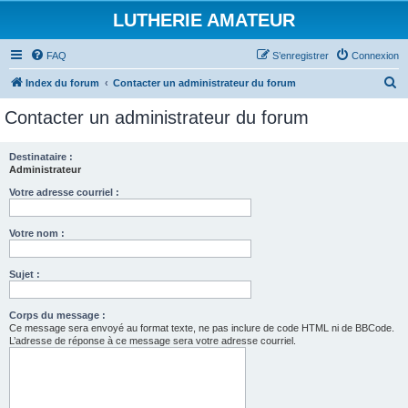
LUTHERIE AMATEUR
FAQ
S’enregistrer
Connexion
R
Index du forum
Contacter un administrateur du forum
e
Contacter un administrateur du forum
c
h
Destinataire :
Administrateur
e
r
Votre adresse courriel :
c
Votre nom :
h
e
Sujet :
r
Corps du message :
Ce message sera envoyé au format texte, ne pas inclure de code HTML ni de BBCode.
L’adresse de réponse à ce message sera votre adresse courriel.