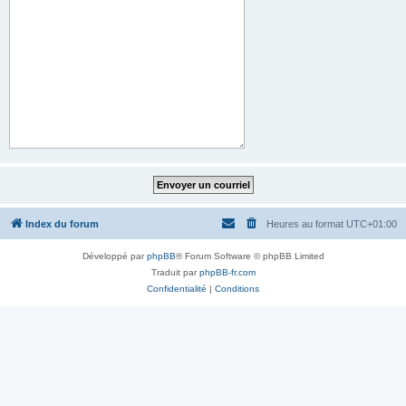
Index du forum
Heures au format
UTC+01:00
Développé par
phpBB
® Forum Software © phpBB Limited
Traduit par
phpBB-fr.com
Confidentialité
|
Conditions