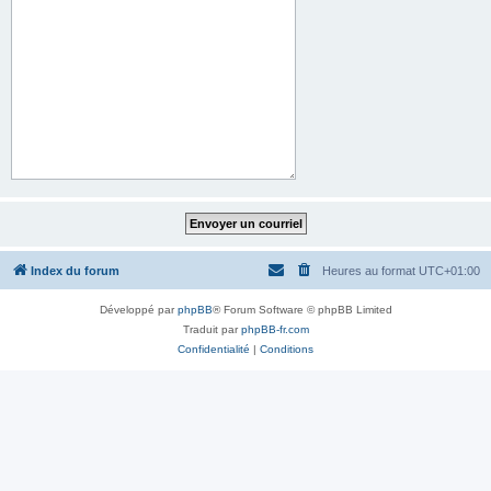
Index du forum
Heures au format
UTC+01:00
Développé par
phpBB
® Forum Software © phpBB Limited
Traduit par
phpBB-fr.com
Confidentialité
|
Conditions