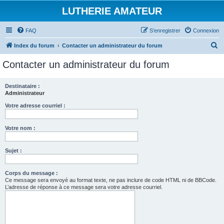
LUTHERIE AMATEUR
FAQ
S’enregistrer
Connexion
R
Index du forum
Contacter un administrateur du forum
e
Contacter un administrateur du forum
c
h
Destinataire :
Administrateur
e
r
Votre adresse courriel :
c
Votre nom :
h
e
Sujet :
r
Corps du message :
Ce message sera envoyé au format texte, ne pas inclure de code HTML ni de BBCode.
L’adresse de réponse à ce message sera votre adresse courriel.