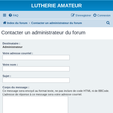
LUTHERIE AMATEUR
FAQ
S’enregistrer
Connexion
R
Index du forum
Contacter un administrateur du forum
e
Contacter un administrateur du forum
c
h
Destinataire :
Administrateur
e
r
Votre adresse courriel :
c
Votre nom :
h
e
Sujet :
r
Corps du message :
Ce message sera envoyé au format texte, ne pas inclure de code HTML ni de BBCode.
L’adresse de réponse à ce message sera votre adresse courriel.