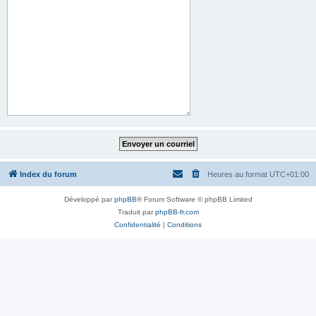
Index du forum
Heures au format
UTC+01:00
Développé par
phpBB
® Forum Software © phpBB Limited
Traduit par
phpBB-fr.com
Confidentialité
|
Conditions