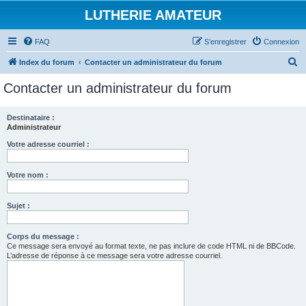
LUTHERIE AMATEUR
FAQ
S’enregistrer
Connexion
R
Index du forum
Contacter un administrateur du forum
e
Contacter un administrateur du forum
c
h
Destinataire :
Administrateur
e
r
Votre adresse courriel :
c
Votre nom :
h
e
Sujet :
r
Corps du message :
Ce message sera envoyé au format texte, ne pas inclure de code HTML ni de BBCode.
L’adresse de réponse à ce message sera votre adresse courriel.