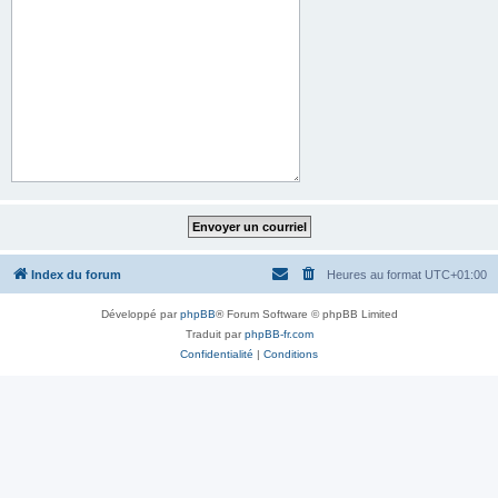
Index du forum
Heures au format
UTC+01:00
Développé par
phpBB
® Forum Software © phpBB Limited
Traduit par
phpBB-fr.com
Confidentialité
|
Conditions