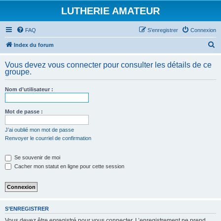
LUTHERIE AMATEUR
FAQ
S’enregistrer
Connexion
R
Index du forum
e
Vous devez vous connecter pour consulter les détails de ce
c
groupe.
h
Nom d’utilisateur :
e
r
Mot de passe :
c
h
J’ai oublié mon mot de passe
Renvoyer le courriel de confirmation
e
r
Se souvenir de moi
Cacher mon statut en ligne pour cette session
S’ENREGISTRER
Vous devez être enregistré pour vous connecter. L’enregistrement ne prend