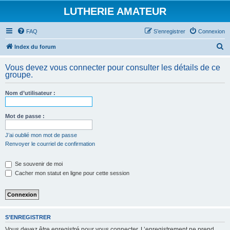
LUTHERIE AMATEUR
FAQ
S’enregistrer
Connexion
R
Index du forum
e
Vous devez vous connecter pour consulter les détails de ce
c
groupe.
h
Nom d’utilisateur :
e
r
Mot de passe :
c
h
J’ai oublié mon mot de passe
Renvoyer le courriel de confirmation
e
r
Se souvenir de moi
Cacher mon statut en ligne pour cette session
S’ENREGISTRER
Vous devez être enregistré pour vous connecter. L’enregistrement ne prend