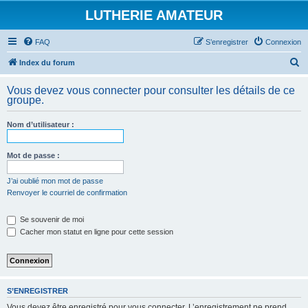
LUTHERIE AMATEUR
FAQ
S’enregistrer
Connexion
R
Index du forum
e
Vous devez vous connecter pour consulter les détails de ce
c
groupe.
h
Nom d’utilisateur :
e
r
Mot de passe :
c
h
J’ai oublié mon mot de passe
Renvoyer le courriel de confirmation
e
r
Se souvenir de moi
Cacher mon statut en ligne pour cette session
S’ENREGISTRER
Vous devez être enregistré pour vous connecter. L’enregistrement ne prend