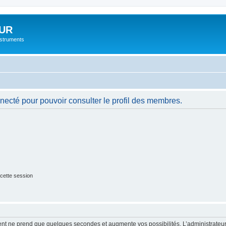
UR
instruments
necté pour pouvoir consulter le profil des membres.
cette session
ment ne prend que quelques secondes et augmente vos possibilités. L’administrate