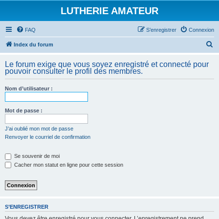
LUTHERIE AMATEUR
FAQ
S’enregistrer
Connexion
R
Index du forum
e
Le forum exige que vous soyez enregistré et connecté pour
c
pouvoir consulter le profil des membres.
h
Nom d’utilisateur :
e
r
Mot de passe :
c
h
J’ai oublié mon mot de passe
Renvoyer le courriel de confirmation
e
r
Se souvenir de moi
Cacher mon statut en ligne pour cette session
S’ENREGISTRER
Vous devez être enregistré pour vous connecter. L’enregistrement ne prend