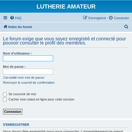
LUTHERIE AMATEUR
FAQ
S’enregistrer
Connexion
R
Index du forum
e
Le forum exige que vous soyez enregistré et connecté pour
c
pouvoir consulter le profil des membres.
h
Nom d’utilisateur :
e
r
Mot de passe :
c
h
J’ai oublié mon mot de passe
Renvoyer le courriel de confirmation
e
r
Se souvenir de moi
Cacher mon statut en ligne pour cette session
S’ENREGISTRER
Vous devez être enregistré pour vous connecter. L’enregistrement ne prend