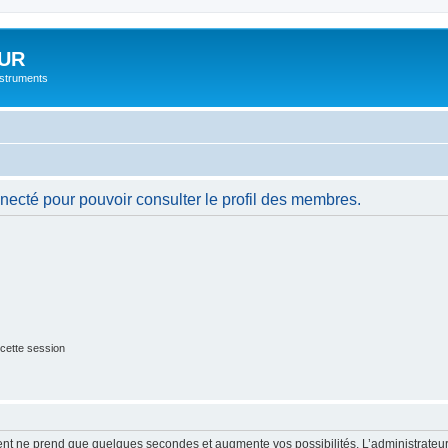
UR
instruments
necté pour pouvoir consulter le profil des membres.
cette session
ment ne prend que quelques secondes et augmente vos possibilités. L’administrate