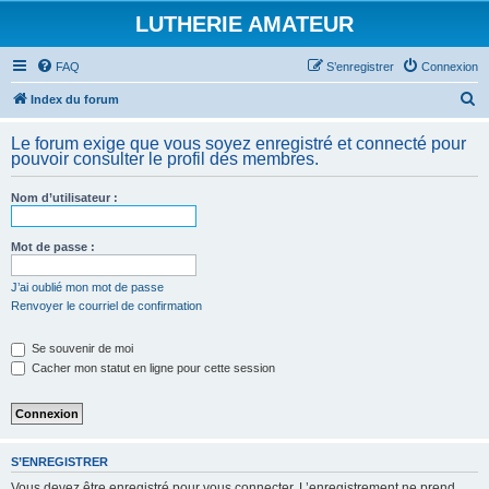
LUTHERIE AMATEUR
FAQ
S’enregistrer
Connexion
R
Index du forum
e
Le forum exige que vous soyez enregistré et connecté pour
c
pouvoir consulter le profil des membres.
h
Nom d’utilisateur :
e
r
Mot de passe :
c
h
J’ai oublié mon mot de passe
Renvoyer le courriel de confirmation
e
r
Se souvenir de moi
Cacher mon statut en ligne pour cette session
S’ENREGISTRER
Vous devez être enregistré pour vous connecter. L’enregistrement ne prend