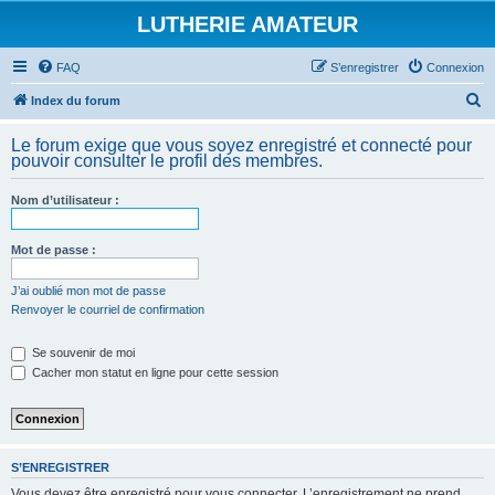
LUTHERIE AMATEUR
FAQ
S’enregistrer
Connexion
R
Index du forum
e
Le forum exige que vous soyez enregistré et connecté pour
c
pouvoir consulter le profil des membres.
h
Nom d’utilisateur :
e
r
Mot de passe :
c
h
J’ai oublié mon mot de passe
Renvoyer le courriel de confirmation
e
r
Se souvenir de moi
Cacher mon statut en ligne pour cette session
S’ENREGISTRER
Vous devez être enregistré pour vous connecter. L’enregistrement ne prend