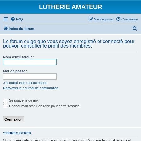
LUTHERIE AMATEUR
FAQ
S’enregistrer
Connexion
R
Index du forum
e
Le forum exige que vous soyez enregistré et connecté pour
c
pouvoir consulter le profil des membres.
h
Nom d’utilisateur :
e
r
Mot de passe :
c
h
J’ai oublié mon mot de passe
Renvoyer le courriel de confirmation
e
r
Se souvenir de moi
Cacher mon statut en ligne pour cette session
S’ENREGISTRER
Vous devez être enregistré pour vous connecter. L’enregistrement ne prend