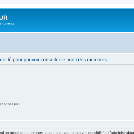
UR
instruments
necté pour pouvoir consulter le profil des membres.
cette session
ment ne prend que quelques secondes et augmente vos possibilités. L’administrate