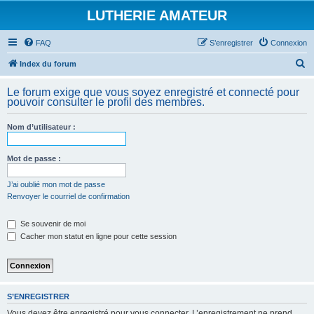
LUTHERIE AMATEUR
FAQ
S’enregistrer
Connexion
R
Index du forum
e
Le forum exige que vous soyez enregistré et connecté pour
c
pouvoir consulter le profil des membres.
h
Nom d’utilisateur :
e
r
Mot de passe :
c
h
J’ai oublié mon mot de passe
Renvoyer le courriel de confirmation
e
r
Se souvenir de moi
Cacher mon statut en ligne pour cette session
S’ENREGISTRER
Vous devez être enregistré pour vous connecter. L’enregistrement ne prend