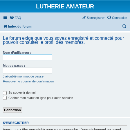
LUTHERIE AMATEUR
FAQ
S’enregistrer
Connexion
R
Index du forum
e
Le forum exige que vous soyez enregistré et connecté pour
c
pouvoir consulter le profil des membres.
h
Nom d’utilisateur :
e
r
Mot de passe :
c
h
J’ai oublié mon mot de passe
Renvoyer le courriel de confirmation
e
r
Se souvenir de moi
Cacher mon statut en ligne pour cette session
S’ENREGISTRER
Vous devez être enregistré pour vous connecter. L’enregistrement ne prend