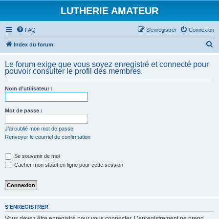
LUTHERIE AMATEUR
FAQ
S’enregistrer
Connexion
R
Index du forum
e
Le forum exige que vous soyez enregistré et connecté pour
c
pouvoir consulter le profil des membres.
h
Nom d’utilisateur :
e
r
Mot de passe :
c
h
J’ai oublié mon mot de passe
Renvoyer le courriel de confirmation
e
r
Se souvenir de moi
Cacher mon statut en ligne pour cette session
S’ENREGISTRER
Vous devez être enregistré pour vous connecter. L’enregistrement ne prend