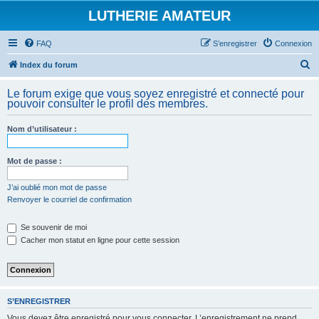
LUTHERIE AMATEUR
FAQ
S’enregistrer
Connexion
R
Index du forum
e
Le forum exige que vous soyez enregistré et connecté pour
c
pouvoir consulter le profil des membres.
h
Nom d’utilisateur :
e
r
Mot de passe :
c
h
J’ai oublié mon mot de passe
Renvoyer le courriel de confirmation
e
r
Se souvenir de moi
Cacher mon statut en ligne pour cette session
S’ENREGISTRER
Vous devez être enregistré pour vous connecter. L’enregistrement ne prend